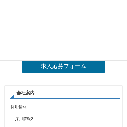
当然、現場従事の際は手作りのお弁当もご用意致します。
また、弊社では各種の表彰制度を設けており、たとえば
永年の勤労をたたえる「永年勤続表彰」等、年間を通じ各
種の表彰で従業員の士気高揚に努めています。
まずはお気軽にお問い合わせください！
求人応募フォーム
会社案内
採用情報
採用情報2